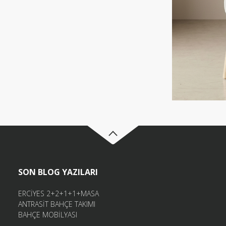
SON BLOG YAZILARI
ERCİYES 2+2+1+1+MASA
ANTRASİT BAHÇE TAKIMI
BAHÇE MOBİLYASI