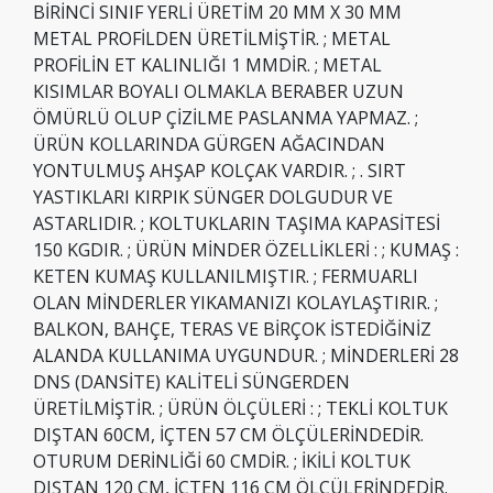
BİRİNCİ SINIF YERLİ ÜRETİM 20 MM X 30 MM
METAL PROFİLDEN ÜRETİLMİŞTİR. ; METAL
PROFİLİN ET KALINLIĞI 1 MMDİR. ; METAL
KISIMLAR BOYALI OLMAKLA BERABER UZUN
ÖMÜRLÜ OLUP ÇİZİLME PASLANMA YAPMAZ. ;
ÜRÜN KOLLARINDA GÜRGEN AĞACINDAN
YONTULMUŞ AHŞAP KOLÇAK VARDIR. ; . SIRT
YASTIKLARI KIRPIK SÜNGER DOLGUDUR VE
ASTARLIDIR. ; KOLTUKLARIN TAŞIMA KAPASİTESİ
150 KGDIR. ; ÜRÜN MİNDER ÖZELLİKLERİ : ; KUMAŞ :
KETEN KUMAŞ KULLANILMIŞTIR. ; FERMUARLI
OLAN MİNDERLER YIKAMANIZI KOLAYLAŞTIRIR. ;
BALKON, BAHÇE, TERAS VE BİRÇOK İSTEDİĞİNİZ
ALANDA KULLANIMA UYGUNDUR. ; MİNDERLERİ 28
DNS (DANSİTE) KALİTELİ SÜNGERDEN
ÜRETİLMİŞTİR. ; ÜRÜN ÖLÇÜLERİ : ; TEKLİ KOLTUK
DIŞTAN 60CM, İÇTEN 57 CM ÖLÇÜLERİNDEDİR.
OTURUM DERİNLİĞİ 60 CMDİR. ; İKİLİ KOLTUK
DIŞTAN 120 CM, İÇTEN 116 CM ÖLÇÜLERİNDEDİR.