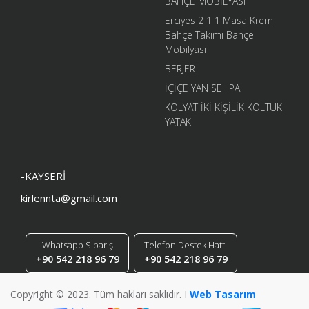
BAHÇE MOBİLYASI
Erciyes 2 1 1 Masa Krem
Bahçe Takımı Bahçe
Mobilyası
BERJER
İÇİÇE YAN SEHPA
KOLYAT İKİ KİŞİLİK KOLTUK
YATAK
-KAYSERİ
kirlennta@gmail.com
Whatsapp Sipariş
Telefon Destek Hattı
+90 542 218 96 79
+90 542 218 96 79
Copyright © 2023. Tüm hakları saklıdır. I
Web Tasarım