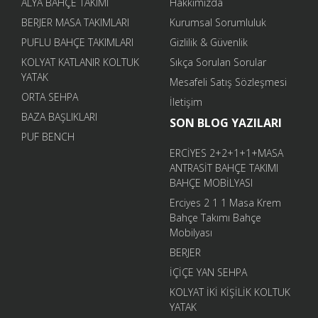
ALYA BAHÇE TAKIMI
Hakkımızda
BERJER MASA TAKIMLARI
Kurumsal Sorumluluk
PUFLU BAHÇE TAKIMLARI
Gizlilik & Güvenlik
KOLYAT KATLANIR KOLTUK
Sıkça Sorulan Sorular
YATAK
Mesafeli Satış Sözleşmesi
ORTA SEHPA
İletişim
BAZA BAŞLIKLARI
SON BLOG YAZILARI
PUF BENCH
ERCİYES 2+2+1+1+MASA
ANTRASİT BAHÇE TAKIMI
BAHÇE MOBİLYASI
Erciyes 2 1 1 Masa Krem
Bahçe Takımı Bahçe
Mobilyası
BERJER
İÇİÇE YAN SEHPA
KOLYAT İKİ KİŞİLİK KOLTUK
YATAK