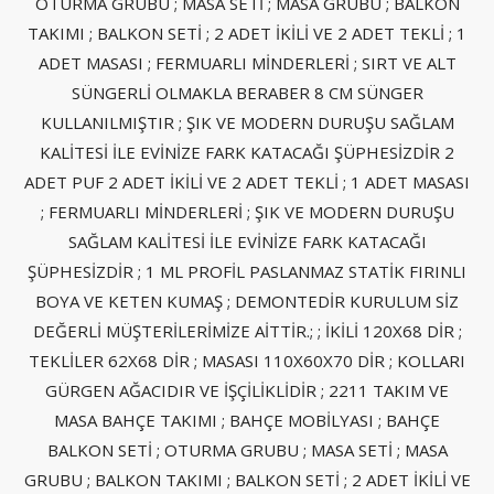
OTURMA GRUBU ; MASA SETİ ; MASA GRUBU ; BALKON
TAKIMI ; BALKON SETİ ; 2 ADET İKİLİ VE 2 ADET TEKLİ ; 1
ADET MASASI ; FERMUARLI MİNDERLERİ ; SIRT VE ALT
SÜNGERLİ OLMAKLA BERABER 8 CM SÜNGER
KULLANILMIŞTIR ; ŞIK VE MODERN DURUŞU SAĞLAM
KALİTESİ İLE EVİNİZE FARK KATACAĞI ŞÜPHESİZDİR 2
ADET PUF 2 ADET İKİLİ VE 2 ADET TEKLİ ; 1 ADET MASASI
; FERMUARLI MİNDERLERİ ; ŞIK VE MODERN DURUŞU
SAĞLAM KALİTESİ İLE EVİNİZE FARK KATACAĞI
ŞÜPHESİZDİR ; 1 ML PROFİL PASLANMAZ STATİK FIRINLI
BOYA VE KETEN KUMAŞ ; DEMONTEDİR KURULUM SİZ
DEĞERLİ MÜŞTERİLERİMİZE AİTTİR.; ; İKİLİ 120X68 DİR ;
TEKLİLER 62X68 DİR ; MASASI 110X60X70 DİR ; KOLLARI
GÜRGEN AĞACIDIR VE İŞÇİLİKLİDİR ; 2211 TAKIM VE
MASA BAHÇE TAKIMI ; BAHÇE MOBİLYASI ; BAHÇE
BALKON SETİ ; OTURMA GRUBU ; MASA SETİ ; MASA
GRUBU ; BALKON TAKIMI ; BALKON SETİ ; 2 ADET İKİLİ VE