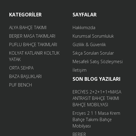
KATEGORİLER
SAYFALAR
ALYA BAHÇE TAKIMI
Hakkımızda
BERJER MASA TAKIMLARI
Kurumsal Sorumluluk
PUFLU BAHÇE TAKIMLARI
Gizlilik & Güvenlik
KOLYAT KATLANIR KOLTUK
Sıkça Sorulan Sorular
YATAK
Mesafeli Satış Sözleşmesi
ORTA SEHPA
İletişim
BAZA BAŞLIKLARI
SON BLOG YAZILARI
PUF BENCH
ERCİYES 2+2+1+1+MASA
ANTRASİT BAHÇE TAKIMI
BAHÇE MOBİLYASI
Erciyes 2 1 1 Masa Krem
Bahçe Takımı Bahçe
Mobilyası
BERJER