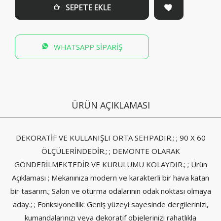
SEPETE EKLE
WHATSAPP SİPARİŞ
ÜRÜN AÇIKLAMASI
DEKORATİF VE KULLANIŞLI ORTA SEHPADIR.; ; 90 X 60
ÖLÇÜLERİNDEDİR.; ; DEMONTE OLARAK
GÖNDERİLMEKTEDİR VE KURULUMU KOLAYDIR.; ; Ürün
Açıklaması ; Mekanınıza modern ve karakterli bir hava katan
bir tasarım.; Salon ve oturma odalarının odak noktası olmaya
aday.; ; Fonksiyonellik: Geniş yüzeyi sayesinde dergilerinizi,
kumandalarınızı veya dekoratif objelerinizi rahatlıkla