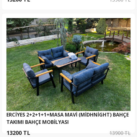
ERCİYES 2+2+1+1+MASA MAVİ (MİDHNİGHT) BAHÇE
TAKIMI BAHÇE MOBİLYASI
13200 TL
13900 TL