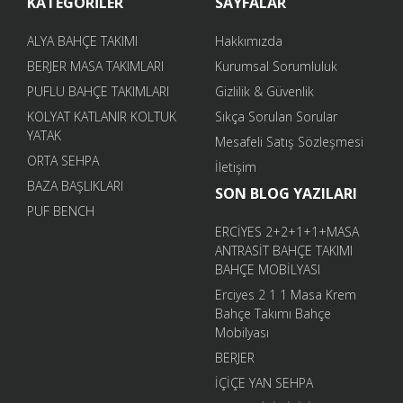
KATEGORİLER
SAYFALAR
ALYA BAHÇE TAKIMI
Hakkımızda
BERJER MASA TAKIMLARI
Kurumsal Sorumluluk
PUFLU BAHÇE TAKIMLARI
Gizlilik & Güvenlik
KOLYAT KATLANIR KOLTUK
Sıkça Sorulan Sorular
YATAK
Mesafeli Satış Sözleşmesi
ORTA SEHPA
İletişim
BAZA BAŞLIKLARI
SON BLOG YAZILARI
PUF BENCH
ERCİYES 2+2+1+1+MASA
ANTRASİT BAHÇE TAKIMI
BAHÇE MOBİLYASI
Erciyes 2 1 1 Masa Krem
Bahçe Takımı Bahçe
Mobilyası
BERJER
İÇİÇE YAN SEHPA