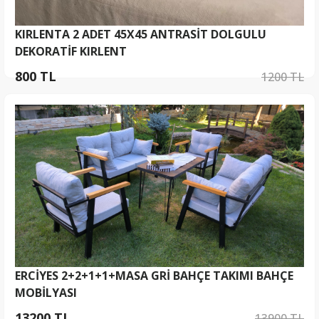
KIRLENTA 2 ADET 45X45 ANTRASİT DOLGULU
DEKORATİF KIRLENT
800 TL
1200 TL
ERCİYES 2+2+1+1+MASA GRİ BAHÇE TAKIMI BAHÇE
MOBİLYASI
13200 TL
13900 TL