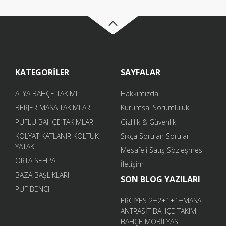
KATEGORİLER
SAYFALAR
ALYA BAHÇE TAKIMI
Hakkımızda
BERJER MASA TAKIMLARI
Kurumsal Sorumluluk
PUFLU BAHÇE TAKIMLARI
Gizlilik & Güvenlik
KOLYAT KATLANIR KOLTUK
Sıkça Sorulan Sorular
YATAK
Mesafeli Satış Sözleşmesi
ORTA SEHPA
İletişim
BAZA BAŞLIKLARI
SON BLOG YAZILARI
PUF BENCH
ERCİYES 2+2+1+1+MASA
ANTRASİT BAHÇE TAKIMI
BAHÇE MOBİLYASI