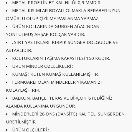
METAL PROFİLİN ET KALINLIĞI 0,9 MMDİR.
METAL KISIMLAR BOYALI OLMAKLA BERABER UZUN
ÖMÜRLÜ OLUP ÇİZİLME PASLANMA YAPMAZ.
ÜRÜN KOLLARINDA GÜRGEN AĞACINDAN
YONTULMUŞ AHŞAP KOLÇAK VARDIR.
. SIRT YASTIKLARI KIRPIK SÜNGER DOLGUDUR VE
ASTARLIDIR.
KOLTUKLARIN TAŞIMA KAPASİTESİ 150 KGDIR.
ÜRÜN MİNDER ÖZELLİKLERİ :
KUMAŞ : KETEN KUMAŞ KULLANILMIŞTIR.
FERMUARLI OLAN MİNDERLER YIKAMANIZI
KOLAYLAŞTIRIR.
BALKON, BAHÇE, TERAS VE BİRÇOK İSTEDİĞİNİZ
ALANDA KULLANIMA UYGUNDUR.
MİNDERLERİ 28 DNS (DANSİTE) KALİTELİ SÜNGERDEN
ÜRETİLMİŞTİR.
ÜRÜN ÖLÇÜLERİ :